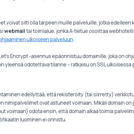
 voivat silti olla tarpeen muille palveluille, jotka edelleen
si
webmail
tai toimialue, jonka A-tietue osoittaa webhotell
 ohjaaminen ulkoiseen palveluun
.
Let's Encrypt -asennus epäonnistuu domainille, joka on ohj
n yleensä odotettava tilanne – ratkaisu on SSL ulkoisessa p
minen edellyttää, että rekisteröity (tai siirretty) verkkot
n nimipalvelimet ovat astuneet voimaan. Mikäli domain on ju
stunut voimaan) odota ensin, että domain alkaa toimia palve
fikaatin luominen ei onnistu.