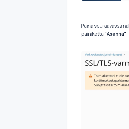
Paina seuraavassa nä
painiketta
"Asenna"
: