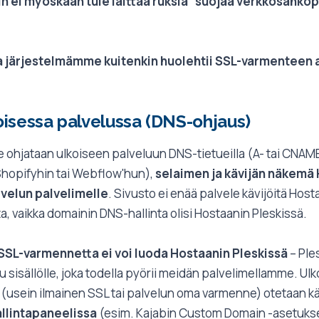
 ei myöskään tule laittaa ruksia "suojaa verkkosähköpo
a järjestelmämme kuitenkin huolehtii SSL-varmenteen
oisessa palvelussa (DNS-ohjaus)
e ohjataan ulkoiseen palveluun DNS-tietueilla (A- tai CNAM
 Shopifyhin tai Webflow'hun),
selaimen ja kävijän näkem
lvelun palvelimelle
. Sivusto ei enää palvele kävijöitä Host
a, vaikka domainin DNS-hallinta olisi Hostaanin Pleskissä.
 SSL-varmennetta ei voi luoda Hostaanin Pleskissä
– Ples
 sisällölle, joka todella pyörii meidän palvelimellamme. Ul
i (usein ilmainen SSL tai palvelun oma varmenne) otetaan 
allintapaneelissa
(esim. Kajabin Custom Domain -asetukse