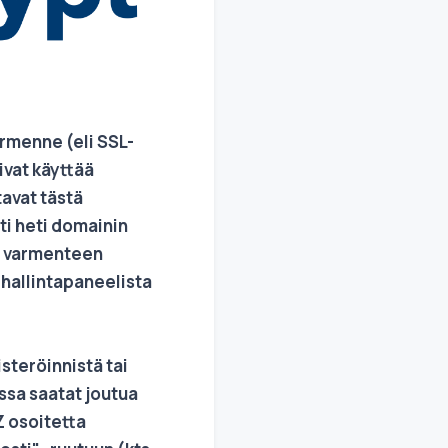
rmenne (eli SSL-
ivat käyttää
tavat tästä
i heti domainin
a varmenteen
-hallintapaneelista
steröinnistä tai
essa saatat joutua
 osoitetta