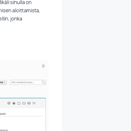
äli sinulla on
isen aloittamista,
llin, jonka