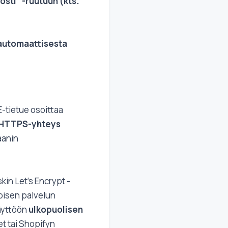
sti" -ruutuun (kts.
 automaattisesta
E-tietue osoittaa
ä HTTPS-yhteys
aanin
kin Let's Encrypt -
koisen palvelun
käyttöön
ulkopuolisen
t tai Shopifyn