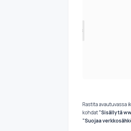
Rastita avautuvassa i
kohdat
"Sisällytä ww
"Suojaa verkkosähkö