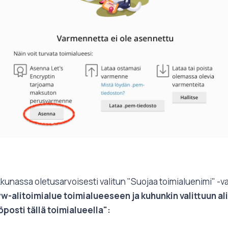
kkunassa oletusarvoisesti valitun "Suojaa toimialuenimi" -va
w-alitoimialue toimialueeseen ja kuhunkin valittuun a
posti tällä toimialueella":