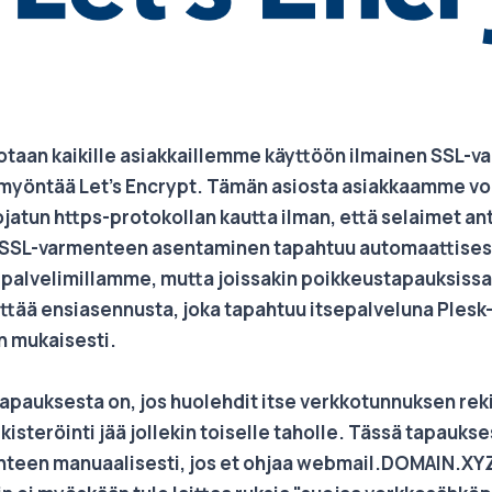
taan kaikille asiakkaillemme käyttöön ilmainen SSL-va
ka myöntää Let's Encrypt. Tämän asiosta asiakkaamme vo
jatun https-protokollan kautta ilman, että selaimet an
 SSL-varmenteen asentaminen tapahtuu automaattisest
 palvelimillamme, mutta joissakin poikkeustapauksiss
ttää ensiasennusta, joka tapahtuu itsepalveluna Plesk
n mukaisesti.
apauksesta on, jos huolehdit itse verkkotunnuksen reki
isteröinti jää jollekin toiselle taholle. Tässä tapauks
teen manuaalisesti, jos et ohjaa webmail.DOMAIN.XYZ