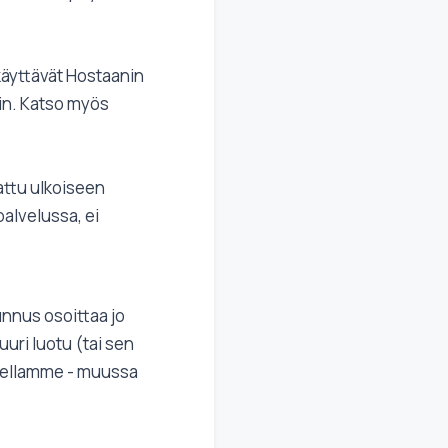
 käyttävät Hostaanin
iin. Katso myös
attu ulkoiseen
alvelussa, ei
unnus osoittaa jo
uri luotu (tai sen
limellamme - muussa