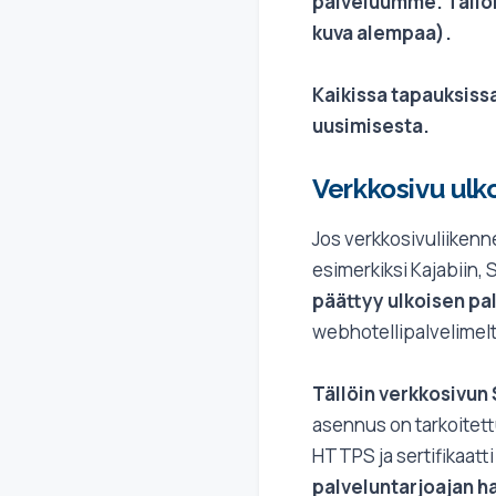
palveluumme. Tällöin
kuva alempaa).
Kaikissa tapauksiss
uusimisesta.
Verkkosivu ulk
Jos verkkosivuliikenn
esimerkiksi Kajabiin,
päättyy ulkoisen pa
webhotellipalvelimelt
Tällöin verkkosivun
asennus on tarkoitettu
HTTPS ja sertifikaatt
palveluntarjoajan h