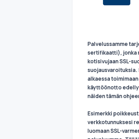
Palvelussamme tarjo
sertifikaatti), jon
kotisivujaan SSL-suo
suojausvaroituksia.
alkaessa toimimaan
käyttöönotto edelly
näiden tämän ohjee
Esimerkki poikkeust
verkkotunnuksesi rek
luomaan SSL-varmen