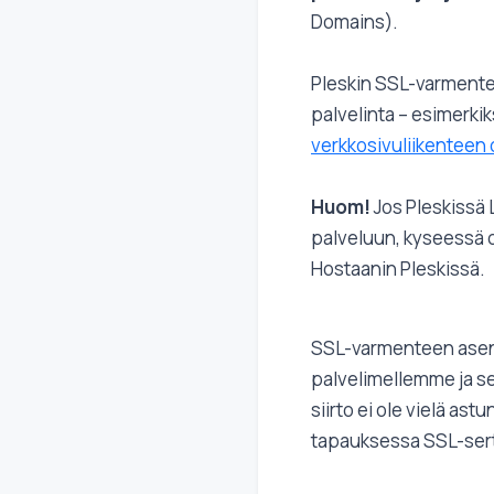
Domains).
Pleskin SSL-varmenteet
palvelinta – esimerkik
verkkosivuliikenteen
Huom!
Jos Pleskissä 
palveluun, kyseessä o
Hostaanin Pleskissä.
SSL-varmenteen asenta
palvelimellemme ja se
siirto ei ole vielä a
tapauksessa SSL-serti