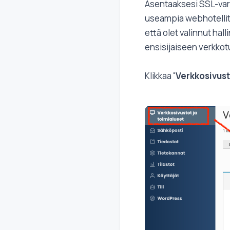
Asentaaksesi SSL-varm
useampia webhotelliti
että olet valinnut hal
ensisijaiseen verkko
Klikkaa
'Verkkosivust