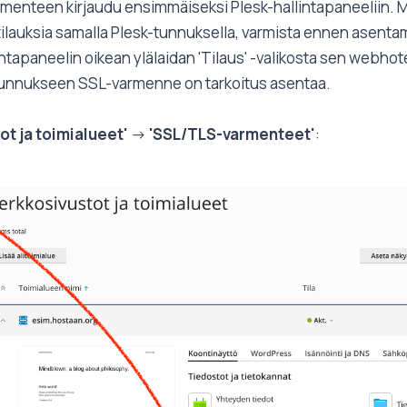
enteen kirjaudu ensimmäiseksi Plesk-hallintapaneeliin. Mik
lauksia samalla Plesk-tunnuksella, varmista ennen asentam
lintapaneelin oikean ylälaidan 'Tilaus' -valikosta sen webhote
tunnukseen SSL-varmenne on tarkoitus asentaa.
ot ja toimialueet'
->
'SSL/TLS-varmenteet'
: