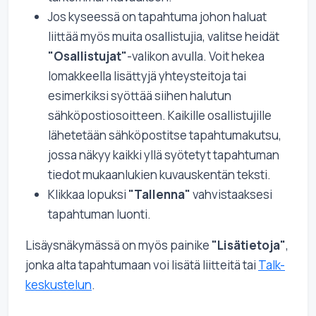
Jos kyseessä on tapahtuma johon haluat
liittää myös muita osallistujia, valitse heidät
"Osallistujat"
-valikon avulla. Voit hekea
lomakkeella lisättyjä yhteysteitoja tai
esimerkiksi syöttää siihen halutun
sähköpostiosoitteen. Kaikille osallistujille
lähetetään sähköpostitse tapahtumakutsu,
jossa näkyy kaikki yllä syötetyt tapahtuman
tiedot mukaanlukien kuvauskentän teksti.
Klikkaa lopuksi
"Tallenna"
vahvistaaksesi
tapahtuman luonti.
Lisäysnäkymässä on myös painike
"Lisätietoja"
,
jonka alta tapahtumaan voi lisätä liitteitä tai
Talk-
keskustelun
.