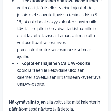
-
"Henkilökohtaiset saatavuusasetukset"
:
voit määrittää itsellesi yleiset ajankohdat,
jolloin olet saavutettavissa (esim. arkisin 8-
16). Ajankohdat näkyy kalenterissasi muille
käyttäjille, jolloin he voivat tarkistaa milloin
olisit tavoitettavissa. Tämän valinnan alta
voit asettaa itsellesi myös
poissaoloilmoituksen esimerkiksi loma-
ajoille.
-
"Kopioi ensisijainen CalDAV-osoite"
:
kopio laitteen leikelöydälle ulkoisen
kalenterisovelluksen liittämiseen käytettävä
CalDAV-osoite.
Näkymävalintojen
alla voit valita mitä kalenterin
päänäkymässä näytettäviä tietoja.