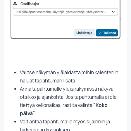
Valitse näkymän ylälaidasta mihin kalenteriin
haluat tapahtuman lisätä.
Anna tapahtumalle yleisnäkymissä näkyvä
otsikko ja ajankohta. Jos tapahtumalla ei ole
tiettyä kellonaikaa, rastita valinta
"Koko
päivä"
.
Voit antaa tapahtumalle myös sijainnin ja
tarkemman kuvauksen.