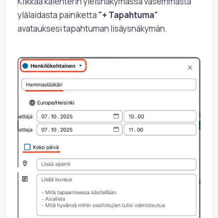
Klikkaa kalenterin yleisnäkymässä vasemmasta
ylälaidasta painiketta
"+ Tapahtuma"
avatauksesi tapahtuman lisäysnäkymän.