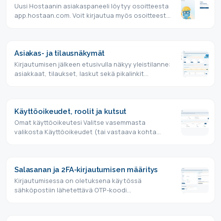
Uusi Hostaanin asiakaspaneeli löytyy osoitteesta
app.hostaan.com. Voit kirjautua myös osoitteesta
app.hostaan.fi, joka…
Asiakas- ja tilausnäkymät
Kirjautumisen jälkeen etusivulla näkyy yleistilanne:
asiakkaat, tilaukset, laskut sekä pikalinkit
yleisimpiin…
Käyttöoikeudet, roolit ja kutsut
Omat käyttöoikeutesi Valitse vasemmasta
valikosta Käyttöoikeudet (tai vastaava kohta
etusivulta) nähdäksesi, mihin…
Salasanan ja 2FA-kirjautumisen määritys
Kirjautumisessa on oletuksena käytössä
sähköpostiin lähetettävä OTP-koodi
(kertakäyttösalasana). Erillistä salasanaa ei…