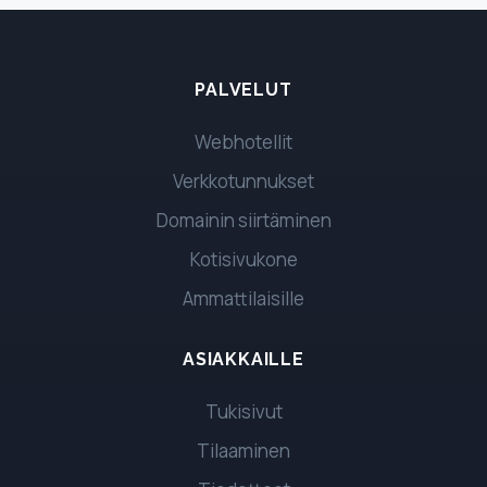
PALVELUT
Webhotellit
Verkkotunnukset
Domainin siirtäminen
Kotisivukone
Ammattilaisille
ASIAKKAILLE
Tukisivut
Tilaaminen