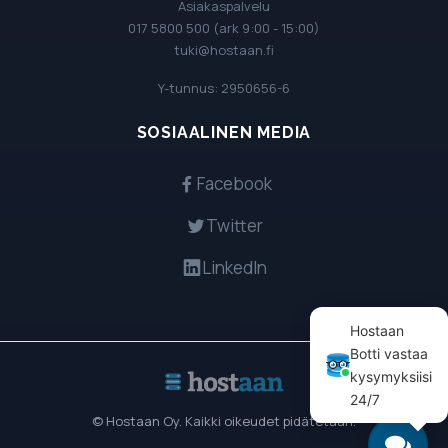
Asiakaspalvelu
017 5800 500 (ark 9:00 - 15:00)
tuki@hostaan.fi
Y-tunnus: 2950656-6
SOSIAALINEN MEDIA
Facebook
Twitter
LinkedIn
© Hostaan Oy. Kaikki oikeudet pidätetään.