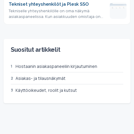
Tekniset yhteyshenkilöt ja Plesk SSO
Tekniselle yhteyshenkilölle on oma näkymä
asiakaspaneelissa. Kun asiakkuuden omistaja on
kutsunut sinut tekniseksi…
Suositut artikkelit
Hostaanin asiakaspaneeliin kirjautuminen
1
Asiakas- ja tilausnäkymät
2
Käyttöoikeudet, roolit ja kutsut
3